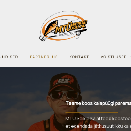
UUDISED
PARTNERLUS
KONTAKT
VÕISTLUSED
Teeme koos kalapüügi parem
MTÜ Seikle Kalal teeb koostööd
et edendada jätkusuutlikku kal