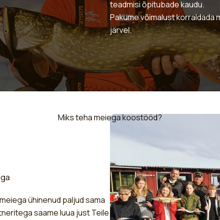
teadmisi õpitubade kaudu.
Pakume võimalust korraldada m
järvel.
Miks teha meiega koostööd?
iga
n meiega ühinenud paljud sama
eritega saame luua just Teile