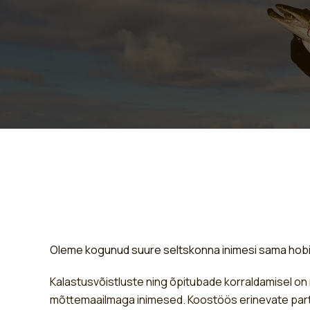
Oleme kogunud suure seltskonna inimesi sama hob
Kalastusvõistluste ning õpitubade korraldamisel o
mõttemaailmaga inimesed. Koostöös erinevate partn