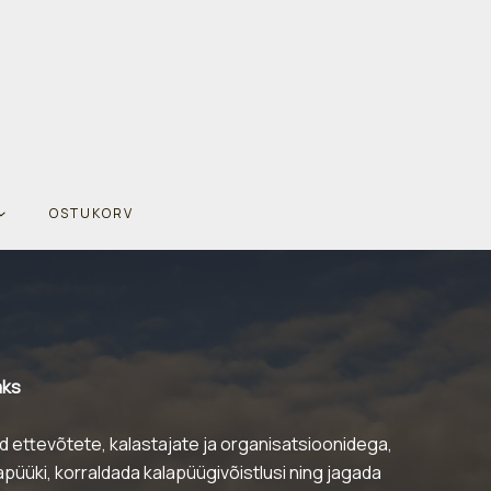
OSTUKORV
aks
 ettevõtete, kalastajate ja organisatsioonidega,
apüüki, korraldada kalapüügivõistlusi ning jagada