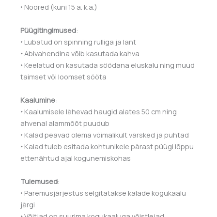
‣ Noored (kuni 15 a. k.a.)
Püügitingimused
:
‣ Lubatud on spinning rulliga ja lant
‣ Abivahendina võib kasutada kahva
‣ Keelatud on kasutada söödana eluskalu ning muud
taimset või loomset sööta
Kaalumine
:
‣ Kaalumisele lähevad haugid alates 50 cm ning
ahvenal alammõõt puudub
‣ Kalad peavad olema võimalikult värsked ja puhtad
‣ Kalad tuleb esitada kohtunikele pärast püügi lõppu
ettenähtud ajal kogunemiskohas
Tulemused
:
‣ Paremusjärjestus selgitatakse kalade kogukaalu
järgi
‣ Võitjad on suurima kogukaaluga võistlejad