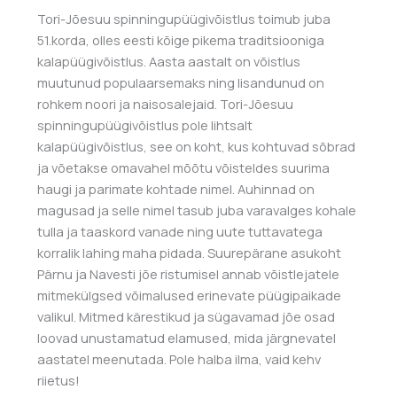
Tori-Jõesuu spinningupüügivõistlus toimub juba
51.korda, olles eesti kõige pikema traditsiooniga
kalapüügivõistlus. Aasta aastalt on võistlus
muutunud populaarsemaks ning lisandunud on
rohkem noori ja naisosalejaid. Tori-Jõesuu
spinningupüügivõistlus pole lihtsalt
kalapüügivõistlus, see on koht, kus kohtuvad sõbrad
ja võetakse omavahel mõõtu võisteldes suurima
haugi ja parimate kohtade nimel. Auhinnad on
magusad ja selle nimel tasub juba varavalges kohale
tulla ja taaskord vanade ning uute tuttavatega
korralik lahing maha pidada. Suurepärane asukoht
Pärnu ja Navesti jõe ristumisel annab võistlejatele
mitmekülgsed võimalused erinevate püügipaikade
valikul. Mitmed kärestikud ja sügavamad jõe osad
loovad unustamatud elamused, mida järgnevatel
aastatel meenutada. Pole halba ilma, vaid kehv
riietus!