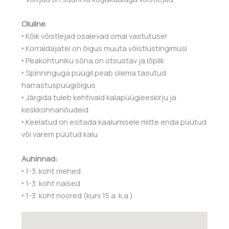
Oluline
:
‣ Kõik võistlejad osalevad omal vastutusel
‣ Korraldajatel on õigus muuta võistlustingimusi
‣ Peakohtuniku sõna on otsustav ja lõplik
‣ Spinninguga püügil peab olema tasutud
harrastuspüügiõigus
‣ Järgida tuleb kehtivaid kalapüügieeskirju ja
keskkonnanõudeid
‣ Keelatud on esitada kaalumisele mitte enda püütud
või varem püütud kalu
Auhinnad:
‣ 1-3. koht mehed
‣ 1-3. koht naised
‣ 1-3. koht noored (kuni 15 a. k.a.)