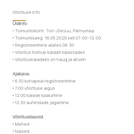
Võistluse info
Üldinfo
:
‣ Toimumiskoht: Tori-Jõesuu, Pärnumaa
‣ Toimumisaeg: 16.05.2026 kell 07:00–12:00
‣ Registreerimine alates 06:30
‣ Võistlus toimub kaldalt kalastades
‣ Võistluskaladeks on haug ja ahven
Ajakava:
‣ 6.30 kohapeal registreerimine
‣ 7.00 võistluse algus
‣ 12.00 kalade kaalumine
‣ 12.30 auhindade jagamine
Võistlusklassid
:
‣ Mehed
‣ Naised