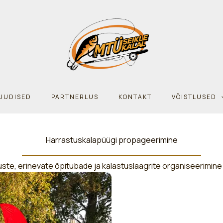
UUDISED
PARTNERLUS
KONTAKT
VÕISTLUSED
Harrastuskalapüügi propageerimine
uste, erinevate õpitubade ja kalastuslaagrite organiseerimine 