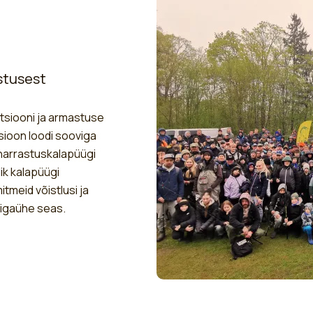
stusest
itsiooni ja armastuse
sioon loodi sooviga
 harrastuskalapüügi
lik kalapüügi
meid võistlusi ja
 igaühe seas.