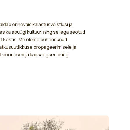
aldab erinevaid kalastusvõistlusi ja
s kalapüügi kultuuri ning sellega seotud
t Eestis. Me oleme pühendunud
ätkusuutlikkuse propageerimisele ja
tsioonilised ja kaasaegsed püügi