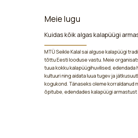
Meie lugu
Kuidas kõik algas kalapüügi arma
MTÜ Seikle Kalal sai alguse kalapüügi trad
tõttu Eesti looduse vastu. Meie organisat
tuua kokku kalapüügihuvilised, edendada
kultuuri ning aidata luua tugev ja jätkusuut
kogukond. Tänaseks oleme korraldanud mit
õpitube, edendades kalapüügi armastust