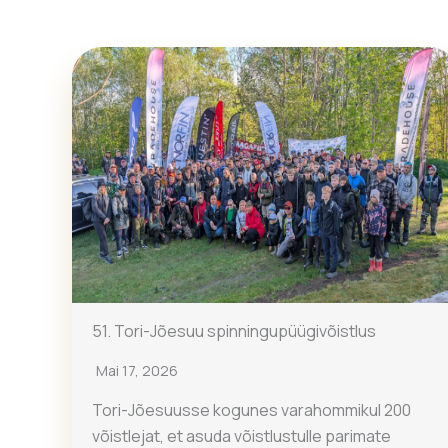
51. Tori-Jõesuu spinningupüügivõistlus
Mai 17, 2026
Tori-Jõesuusse kogunes varahommikul 200
võistlejat, et asuda võistlustulle parimate