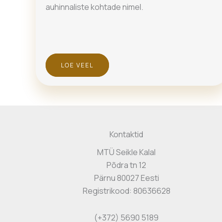
auhinnaliste kohtade nimel.
LOE VEEL
Kontaktid
MTÜ Seikle Kalal
Põdra tn 12
Pärnu 80027 Eesti
Registrikood: 80636628
(+372) 5690 5189