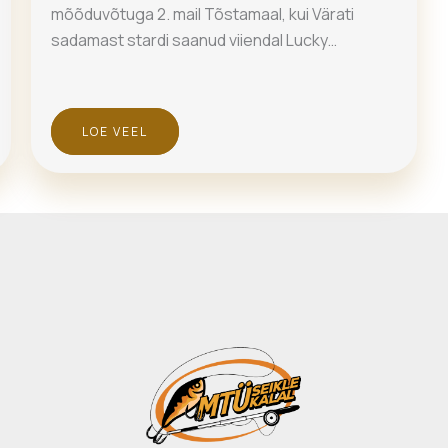
mõõduvõtuga 2. mail Tõstamaal, kui Värati
sadamast stardi saanud viiendal Lucky…
LOE VEEL