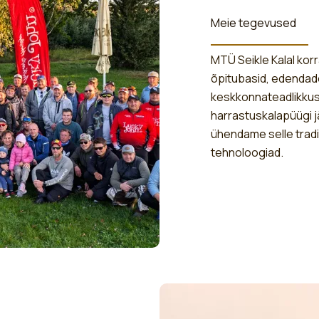
Meie tegevused
MTÜ Seikle Kalal korr
õpitubasid, edendade
keskkonnateadlikkus
harrastuskalapüügi j
ühendame selle tradi
tehnoloogiad.