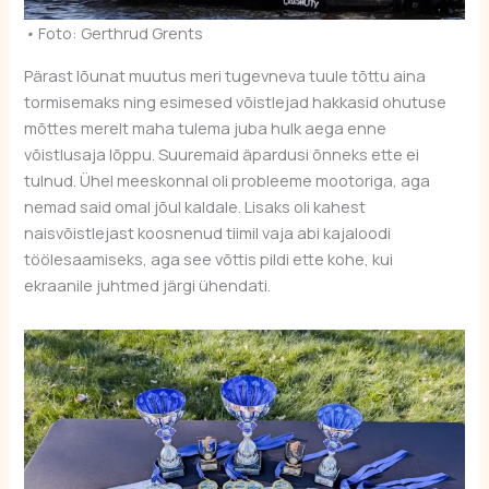
•
Foto: Gerthrud Grents
Pärast lõunat muutus meri tugevneva tuule tõttu aina
tormisemaks ning esimesed võistlejad hakkasid ohutuse
mõttes merelt maha tulema juba hulk aega enne
võistlusaja lõppu. Suuremaid äpardusi õnneks ette ei
tulnud. Ühel meeskonnal oli probleeme mootoriga, aga
nemad said omal jõul kaldale. Lisaks oli kahest
naisvõistlejast koosnenud tiimil vaja abi kajaloodi
töölesaamiseks, aga see võttis pildi ette kohe, kui
ekraanile juhtmed järgi ühendati.