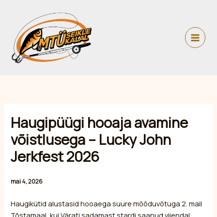
Skip
to
content
Haugipüügi hooaja avamine
võistlusega – Lucky John
Jerkfest 2026
mai 4, 2026
Haugikütid alustasid hooaega suure mõõduvõtuga 2. mail
Tõstamaal, kui Värati sadamast stardi saanud viiendal