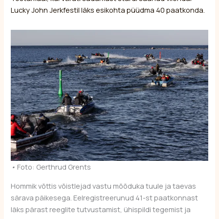
Lucky John Jerkfestil läks esikohta püüdma 40 paatkonda.
•
Foto: Gerthrud Grents
Hommik võttis võistlejad vastu mõõduka tuule ja taevas
särava päikesega. Eelregistreerunud 41-st paatkonnast
läks pärast reeglite tutvustamist, ühispildi tegemist ja