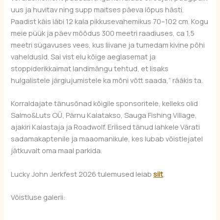
uus ja huvitav ning supp maitses päeva lõpus hästi.
Paadist käis läbi 12 kala pikkusevahemikus 70–102 cm. Kogu
meie püük ja päev mõõdus 300 meetri raadiuses, ca 1,5
meetri sügavuses vees, kus liivane ja tumedam kivine põhi
vaheldusid. Sai vist elu kõige aeglasemat ja
stoppiderikkaimat landimängu tehtud, et lisaks
hulgalistele järgiujumistele ka mõni võtt saada,“ rääkis ta.
Korraldajate tänusõnad kõigile sponsoritele, kelleks olid
Salmo&Luts OÜ, Pärnu Kalatakso, Sauga Fishing Village,
ajakiri Kalastaja ja Roadwolf. Erilised tänud lahkele Värati
sadamakaptenile ja maaomanikule, kes lubab võistlejatel
jätkuvalt oma maal parkida.
Lucky John Jerkfest 2026 tulemused leiab
siit
.
Võistluse galerii: