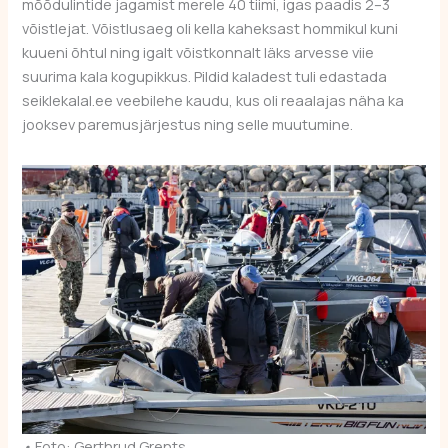
mõõdulintide jagamist merele 40 tiimi, igas paadis 2–3
võistlejat. Võistlusaeg oli kella kaheksast hommikul kuni
kuueni õhtul ning igalt võistkonnalt läks arvesse viie
suurima kala kogupikkus. Pildid kaladest tuli edastada
seiklekalal.ee veebilehe kaudu, kus oli reaalajas näha ka
jooksev paremusjärjestus ning selle muutumine.
•
Foto: Gerthrud Grents