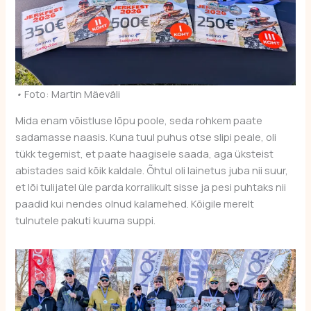
•
Foto: Martin Mäeväli
Mida enam võistluse lõpu poole, seda rohkem paate
sadamasse naasis. Kuna tuul puhus otse slipi peale, oli
tükk tegemist, et paate haagisele saada, aga üksteist
abistades said kõik kaldale. Õhtul oli lainetus juba nii suur,
et lõi tulijatel üle parda korralikult sisse ja pesi puhtaks nii
paadid kui nendes olnud kalamehed. Kõigile merelt
tulnutele pakuti kuuma suppi.