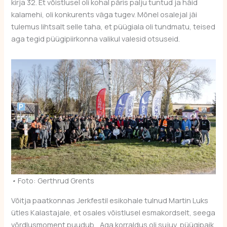
kirja 32. Et võistlusel oli kohal päris palju tuntud ja häid
kalamehi, oli konkurents väga tugev. Mõnel osalejal jäi
tulemus lihtsalt selle taha, et püügiala oli tundmatu, teised
aga tegid püügipiirkonna valikul valesid otsuseid.
•
Foto: Gerthrud Grents
Võitja paatkonnas Jerkfestil esikohale tulnud Martin Luks
ütles Kalastajale, et osales võistlusel esmakordselt, seega
võrdlusmoment puudub. „Aga korraldus oli sujuv, püügipaik