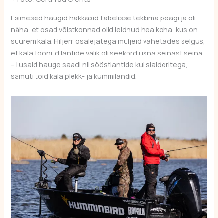
Esimesed haugid hakkasid tabelisse tekkima peagi ja oli
näha, et osad võistkonnad olid leidnud hea koha, kus on
suurem kala. Hiljem osalejatega muljeid vahetades selgus,
et kala toonud lantide valik oli seekord üsna seinast seina
– ilusaid hauge saadi nii sööstlantide kui slaideritega,
samuti tõid kala plekk- ja kummilandid.