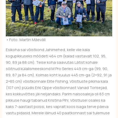
•
Foto: Martin Mäeväli
Esikoha sai võistkond Jahimehed, kelle viie kala
kogupikkuseks mõõdeti 464 cm (kalad vastavalt 102, 95,
90, 89 ja 88 cm). Teise koha saavutas Lätist kohale
sõitnud külalismeeskond M Pro Series 449 cm-ga (99, 90,
89, 87 ja 84 cm). Kolmas koht kuulus 445 cm-ga (2×92, 91 ja
2×85 cm) võistkonnale Elite Fishing. Võistluste pikima kala
(107 cm) püüdis Erki Oppe võistkonnast Vanad Torisejad,
kes kokkuvõttes jäi neljandaks. Parim naisosaleja oli 83 cm
pikkuse haugi tabanud Kristina Pihl. Võistlusel osales ka
kaks 7-aastast poissi, kes vapralt koos isaga terve päeva
vastu pidasid. Merele läinud 40 paatkonnast sai tulemuse